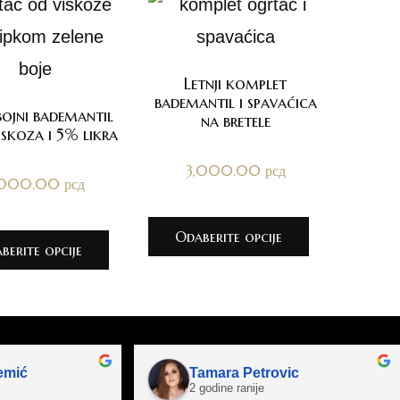
Letnji komplet
bademantil i spavaćica
bojni bademantil
na bretele
skoza i 5% likra
3,000.00
рсд
,000.00
рсд
Odaberite opcije
berite opcije
emić
Tamara Petrovic
2 godine ranije