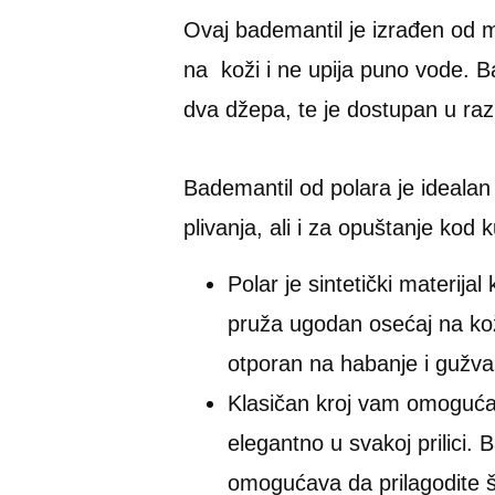
Ovaj bademantil je izrađen od m
na koži i ne upija puno vode. B
dva džepa, te je dostupan u razl
Bademantil od polara je idealan 
plivanja, ali i za opuštanje kod 
Polar je sintetički materija
pruža ugodan osećaj na koži
otporan na habanje i gužvan
Klasičan kroj vam omoguća
elegantno u svakoj prilici.
omogućava da prilagodite ši