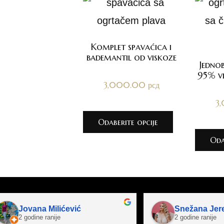
Komplet spavaćica i
bademantil od viskoze
Jedno
95% vi
3,000.00
рсд
3
Odaberite opcije
Oda
Jovana Milićević
Snežana Jer
2 godine ranije
2 godine ranije