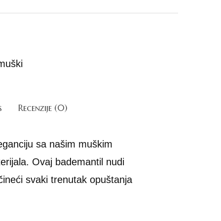
muški
s
Recenzije (0)
eleganciju sa našim muškim
rijala. Ovaj bademantil nudi
čineći svaki trenutak opuštanja