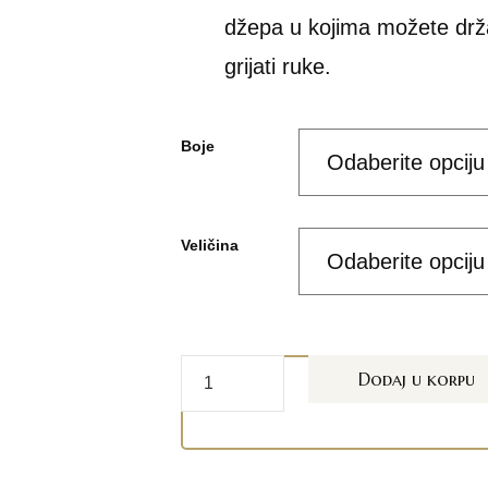
džepa u kojima možete držati
grijati ruke.
Boje
Veličina
Dodaj u korpu