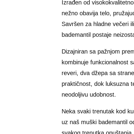
Izrađen od visokokvalitetno
nežno obavija telo, pružaju
Savršen za hladne večeri il
bademantil postaje neizos
Dizajniran sa pažnjom prem
kombinuje funkcionalnost sa
reveri, dva džepa sa strane
praktičnost, dok luksuzna t
neodoljivu udobnost.
Neka svaki trenutak kod ku
uz naš muški bademantil od 
svakog trenutka opuštanja.