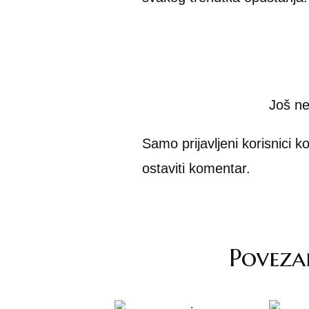
Još n
Samo prijavljeni korisnici k
ostaviti komentar.
Poveza