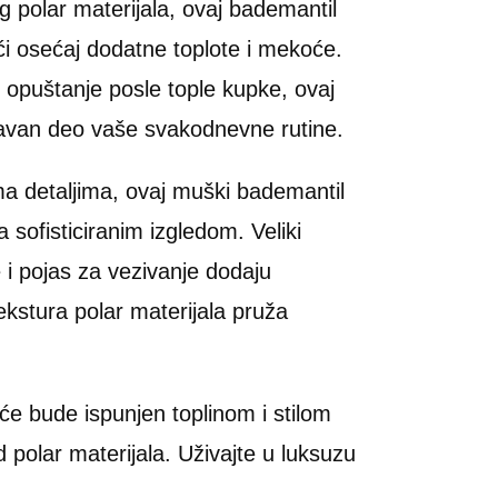
g polar materijala, ovaj bademantil
ći osećaj dodatne toplote i mekoće.
i opuštanje posle tople kupke, ovaj
tavan deo vaše svakodnevne rutine.
a detaljima, ovaj muški bademantil
 sofisticiranim izgledom. Veliki
 i pojas za vezivanje dodaju
ekstura polar materijala pruža
će bude ispunjen toplinom i stilom
polar materijala. Uživajte u luksuzu