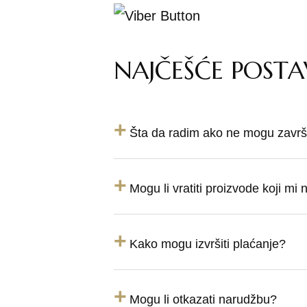
NAJČEŠĆE POSTA
+
Šta da radim ako ne mogu završi
+
Mogu li vratiti proizvode koji mi
+
Kako mogu izvršiti plaćanje?
+
Mogu li otkazati narudžbu?