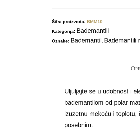
Šifra proizvoda:
BMM10
Bademantili
Kategorija:
Bademantil
Bademantili 
Oznake:
,
Opi
Uljuljajte se u udobnost i 
bademantilom od polar mate
izuzetnu mekoću i toplotu, 
posebnim.