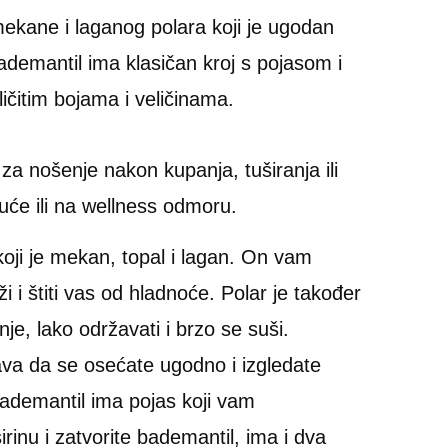
ekane i laganog polara koji je ugodan
ademantil ima klasičan kroj s pojasom i
ičitim bojama i veličinama.
za nošenje nakon kupanja, tuširanja ili
kuće ili na wellness odmoru.
l koji je mekan, topal i lagan. On vam
 i štiti vas od hladnoće. Polar je također
je, lako održavati i brzo se suši.
va da se osećate ugodno i izgledate
 Bademantil ima pojas koji vam
rinu i zatvorite bademantil, ima i dva