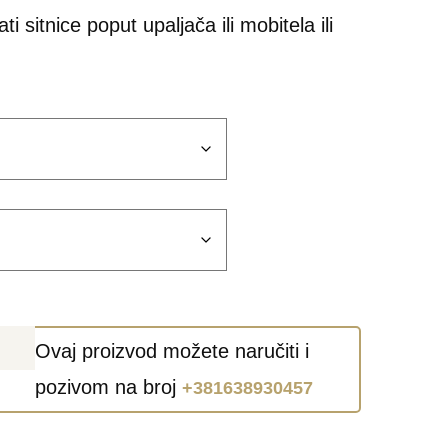
 sitnice poput upaljača ili mobitela ili
Ovaj proizvod možete naručiti i
pozivom na broj
+381638930457