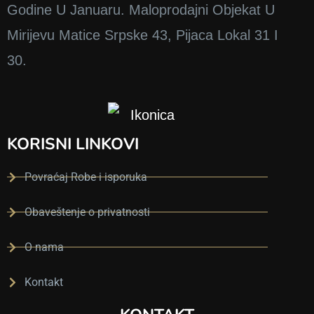
Godine U Januaru. Maloprodajni Objekat U
а 
је 
Mirijevu Matice Srpske 43, Pijaca Lokal 31 I
30.
у
б
а
з
н
KORISNI LINKOVI
а 
и 
Povraćaj Robe i isporuka
с
у
Obaveštenje o privatnosti
с
р
O nama
е
т
Kontakt
и