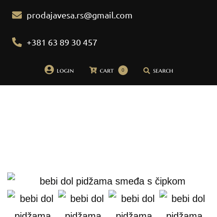
prodajavesa.rs@gmail.com
+381 63 89 30 457
login
cart
search
0
Početna
Pidžame
Bademantili
Donji veš
Bebi dol pidžame
Spavaćice