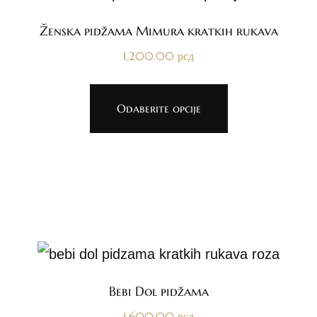
Ženska pidžama Mimura kratkih rukava
1,200.00
рсд
Odaberite opcije
Bebi Dol pidžama
1,600.00
рсд