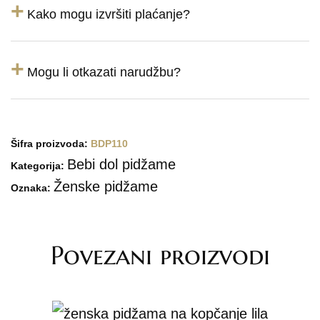
+
Kako mogu izvršiti plaćanje?
+
Mogu li otkazati narudžbu?
Šifra proizvoda:
BDP110
Bebi dol pidžame
Kategorija:
Ženske pidžame
Oznaka:
Povezani proizvodi