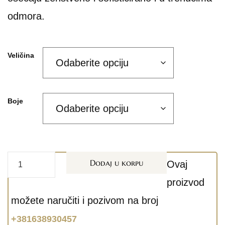
odmora.
Veličina
Boje
Dodaj u korpu
Ovaj
proizvod
možete naručiti i pozivom na broj
+381638930457