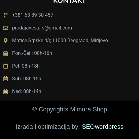
KONTAKT
в
а.
+381 63 89 30 457
Ц
е
prodajavesa.rs@gmail.com
н
е 
Matice Srpske 43; 11000 Beograad, Mirijevo
п
Pon.-Čet : 08h-16h
и
ц
Pet: 08h-18h
а 
с
Sub: 08h-15h
у 
в
Ned: 08h-14h
е
о
© Copyrights Mimura Shop
м
а 
Izrada i optimizacija by:
SEOwordpress
п
о