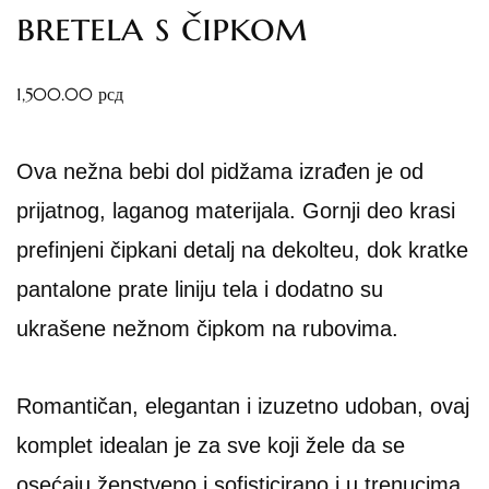
bretela s čipkom
1,500.00
рсд
Ova nežna bebi dol pidžama izrađen je od
prijatnog, laganog materijala. Gornji deo krasi
prefinjeni čipkani detalj na dekolteu, dok kratke
pantalone prate liniju tela i dodatno su
ukrašene nežnom čipkom na rubovima.
Romantičan, elegantan i izuzetno udoban, ovaj
komplet idealan je za sve koji žele da se
osećaju ženstveno i sofisticirano i u trenucima