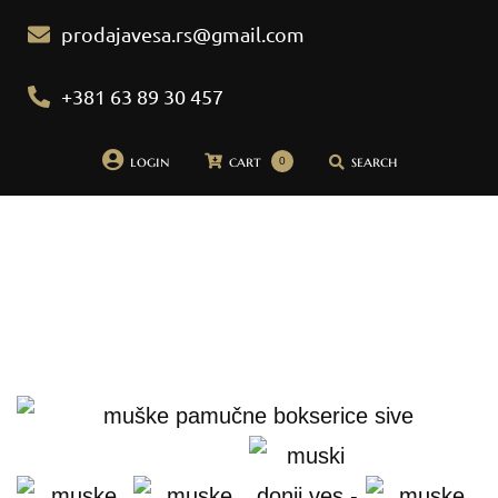
prodajavesa.rs@gmail.com
+381 63 89 30 457
login
cart
search
0
Početna
Pidžame
Bademantili
Donji veš
Bebi dol pidžame
Spavaćice