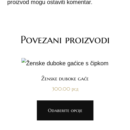
proizvod mogu ostaviti komentar.
Povezani proizvodi
Ženske duboke gaće
300.00
рсд
Odaberite opcije