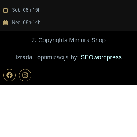
с
Sub: 08h-15h
у 
в
Ned: 08h-14h
е
о
© Copyrights Mimura Shop
м
а 
Izrada i optimizacija by:
SEOwordpress
п
о
в
о
н
е 
:)