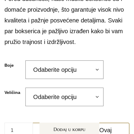
domaće proizvodnje, što garantuje visok nivo
kvaliteta i pažnje posvećene detaljima. Svaki
par bokserica je pažljivo izrađen kako bi vam
pružio trajnost i izdržljivost.
Boje
Veličina
Dodaj u korpu
Ovaj