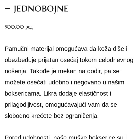
– jednobojne
500.00
рсд
Pamučni materijal omogućava da koža diše i
obezbeđuje prijatan osećaj tokom celodnevnog
nošenja. Takođe je mekan na dodir, pa se
možete osećati udobno i negovano u našim
boksericama. Likra dodaje elastičnost i
prilagodljivost, omogućavajući vam da se
slobodno krećete bez ograničenja.
Pored udobnosti, naše muške bokserice su i