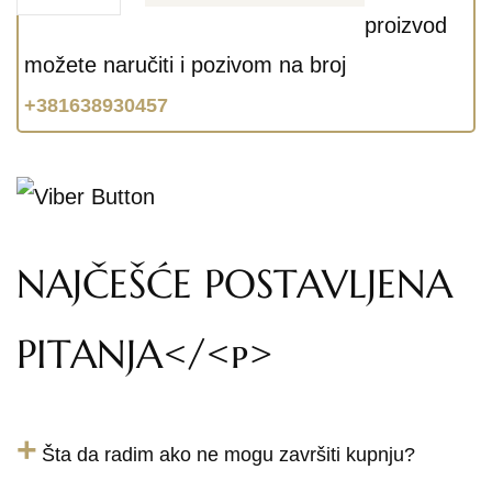
proizvod
možete naručiti i pozivom na broj
+381638930457
NAJČEŠĆE POSTAVLJENA
PITANJA</<p>
+
Šta da radim ako ne mogu završiti kupnju?