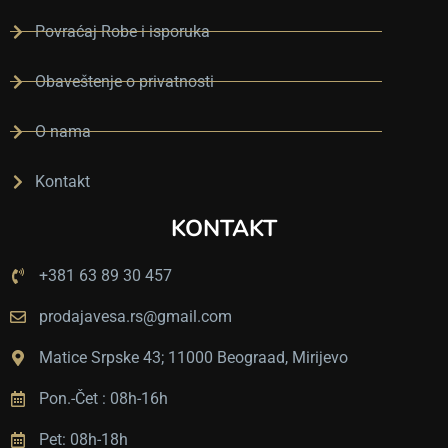
и 
Povraćaj Robe i isporuka
с
у
Obaveštenje o privatnosti
с
р
O nama
е
т
Kontakt
и
KONTAKT
в
а.
+381 63 89 30 457
Ц
е
prodajavesa.rs@gmail.com
н
е 
Matice Srpske 43; 11000 Beograad, Mirijevo
п
Pon.-Čet : 08h-16h
и
ц
Pet: 08h-18h
а 