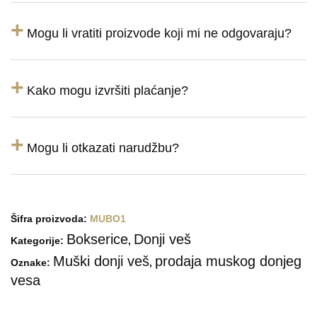
+
Mogu li vratiti proizvode koji mi ne odgovaraju?
+
Kako mogu izvršiti plaćanje?
+
Mogu li otkazati narudžbu?
Šifra proizvoda:
MUBO1
Bokserice
Donji veš
Kategorije:
,
Muški donji veš
prodaja muskog donjeg
Oznake:
,
vesa