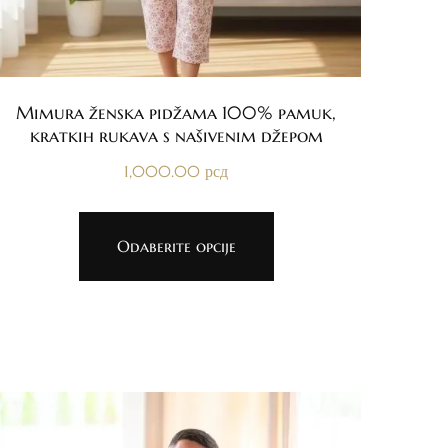
Mimura ženska pidžama 100% pamuk,
kratkih rukava s našivenim džepom
1,000.00
рсд
Odaberite opcije