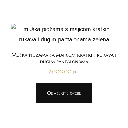
Muška pidžama sa majicom kratkih rukava i
dugim pantalonama
2,000.00
рсд
Odaberite opcije