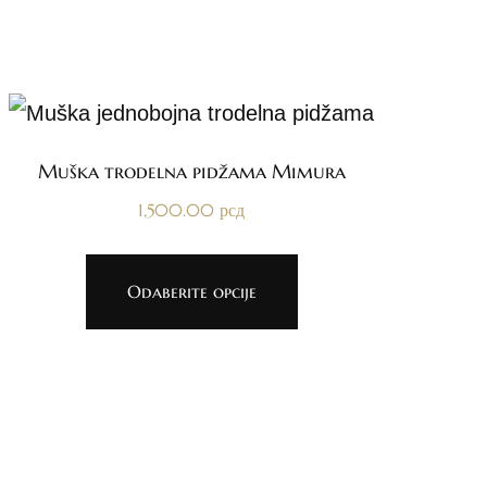
Muška trodelna pidžama Mimura
1,500.00
рсд
Odaberite opcije