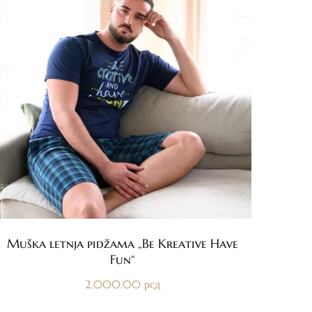
Muška letnja pidžama „Be Kreative Have
Fun“
2,000.00
рсд