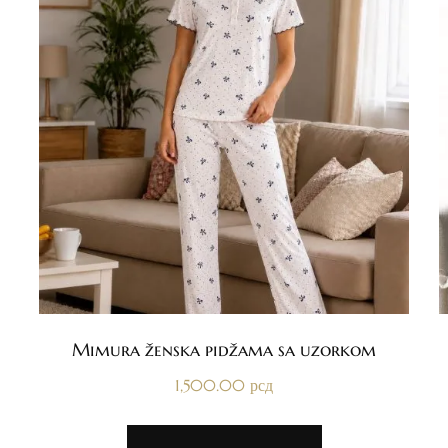
Mimura ženska pidžama sa uzorkom
1,500.00
рсд