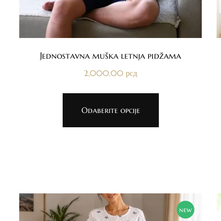
Jednostavna muška letnja pidžama
2,000.00
рсд
Odaberite opcije
new