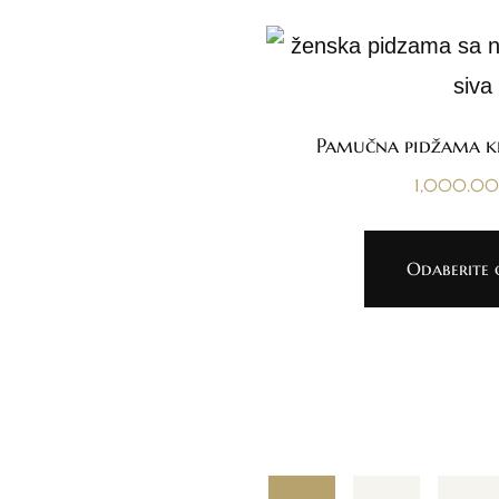
Pamučna pidžama k
1,000.0
Odaberite o