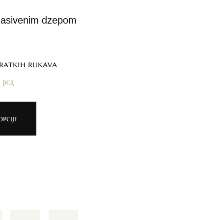
ratkih rukava
0
рсд
pcije