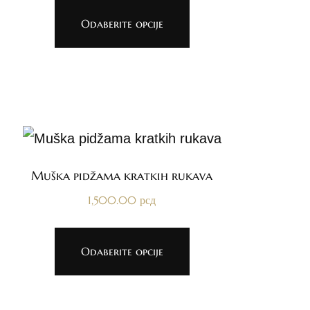
Odaberite opcije
Muška pidžama kratkih rukava
1,500.00
рсд
Odaberite opcije