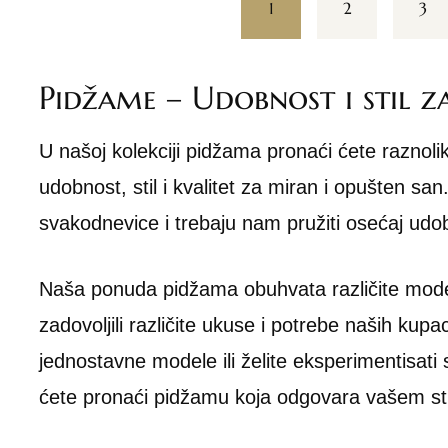
1
2
3
Pidžame – Udobnost i stil z
U našoj kolekciji pidžama pronaći ćete raznoli
udobnost, stil i kvalitet za miran i opušten 
svakodnevice i trebaju nam pružiti osećaj udobnos
Naša ponuda pidžama obuhvata različite model
zadovoljili različite ukuse i potrebe naših kupac
jednostavne modele ili želite eksperimentisati
ćete pronaći pidžamu koja odgovara vašem sti