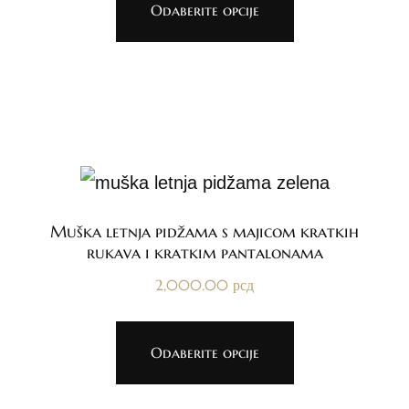
Odaberite opcije
Muška letnja pidžama s majicom kratkih
rukava i kratkim pantalonama
2,000.00
рсд
Odaberite opcije