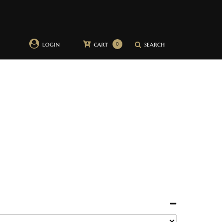
login
cart
search
0