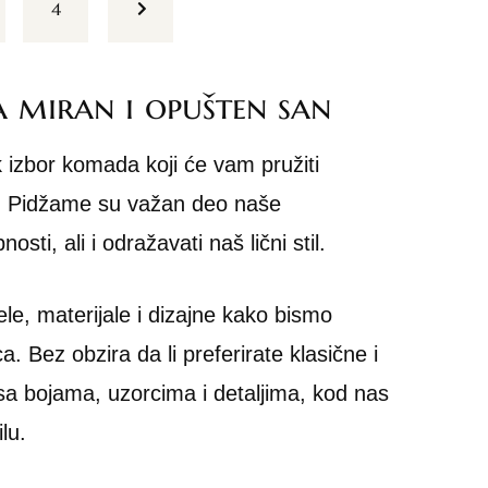
4
a miran i opušten san
k izbor komada koji će vam pružiti
san. Pidžame su važan deo naše
ti, ali i odražavati naš lični stil.
e, materijale i dizajne kako bismo
a. Bez obzira da li preferirate klasične i
 sa bojama, uzorcima i detaljima, kod nas
lu.