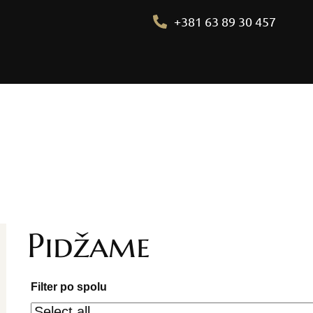
+381 63 89 30 457
Početna
Pidžame
Bademantili
Donji veš
Pidžame
Bebi dol pidžame
Spavaćice
Filter po spolu