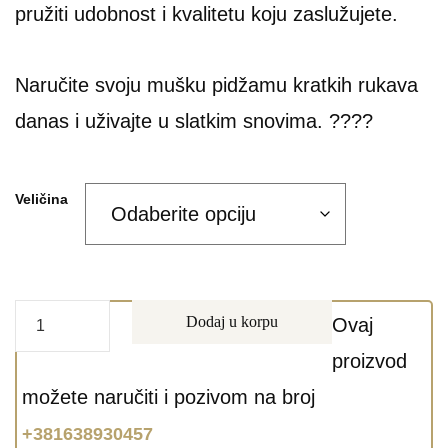
pružiti udobnost i kvalitetu koju zaslužujete.
Naručite svoju mušku pidžamu kratkih rukava
danas i uživajte u slatkim snovima. ????
Veličina
Dodaj u korpu
Ovaj
proizvod
možete naručiti i pozivom na broj
+381638930457