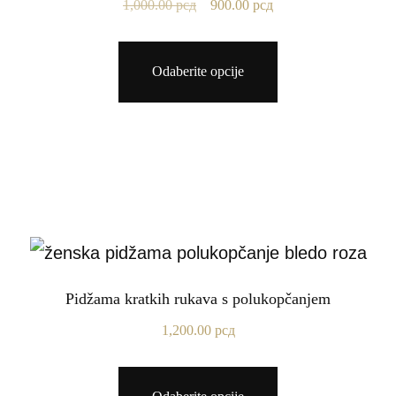
1,000.00
рсд
900.00
рсд
Odaberite opcije
Pidžama kratkih rukava s polukopčanjem
1,200.00
рсд