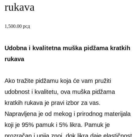
rukava
1,500.00
рсд
Udobna i kvalitetna muška pidžama kratkih
rukava
Ako tražite pidžamu koja će vam pružiti
udobnost i kvalitetu, ova muška pidžama
kratkih rukava je pravi izbor za vas.
Napravljena je od mekog i prirodnog materijala
koji je 95% pamuk i 5% likra. Pamuk je
prozračan i upija znoj, dok likra daje elastičnost