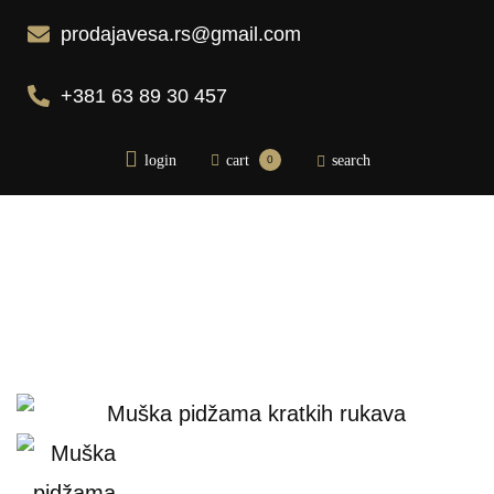
prodajavesa.rs@gmail.com
+381 63 89 30 457
login
cart
search
0
Početna
Pidžame
Bademantili
Donji veš
Bebi dol pidžame
Spavaćice