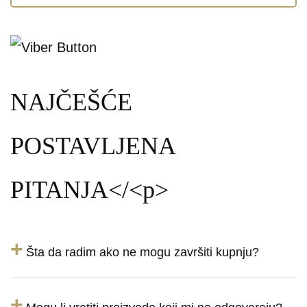
NAJČEŠĆE
POSTAVLJENA
PITANJA</<p>
+
Šta da radim ako ne mogu završiti kupnju?
+