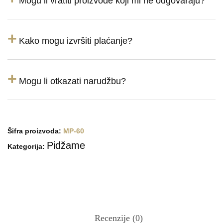
Mogu li vratiti proizvode koji mi ne odgovaraju?
+
Kako mogu izvršiti plaćanje?
+
Mogu li otkazati narudžbu?
Šifra proizvoda:
MP-60
Pidžame
Kategorija:
Recenzije (0)