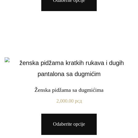
Odaberite opcije
Ženska pidžama sa dugmićima
2,000.00
рсд
Odaberite opcije