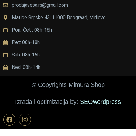
е
prodajavesa.rs@gmail.com
н
е 
Matice Srpske 43; 11000 Beograad, Mirijevo
п
Pon.-Čet : 08h-16h
и
ц
Pet: 08h-18h
а 
с
Sub: 08h-15h
у 
в
Ned: 08h-14h
е
о
© Copyrights Mimura Shop
м
а 
Izrada i optimizacija by:
SEOwordpress
п
о
в
о