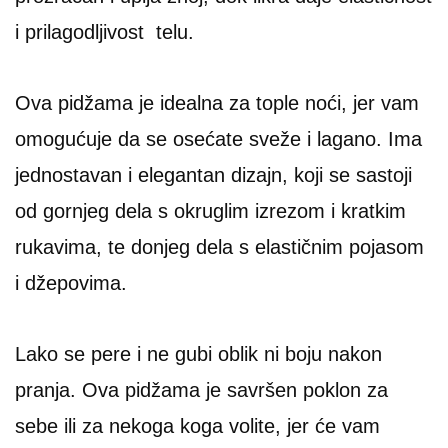
i prilagodljivost telu.
Ova pidžama je idealna za tople noći, jer vam
omogućuje da se osećate sveže i lagano. Ima
jednostavan i elegantan dizajn, koji se sastoji
od gornjeg dela s okruglim izrezom i kratkim
rukavima, te donjeg dela s elastičnim pojasom
i džepovima.
Lako se pere i ne gubi oblik ni boju nakon
pranja. Ova pidžama je savršen poklon za
sebe ili za nekoga koga volite, jer će vam