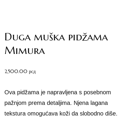
Duga muška pidžama
Mimura
2,500.00
рсд
Ova pidžama je napravljena s posebnom
pažnjom prema detaljima. Njena lagana
tekstura omogućava koži da slobodno diše.