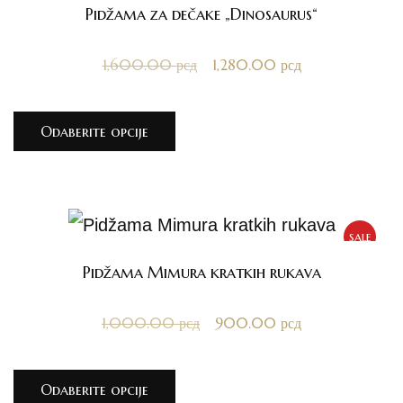
Pidžama za dečake „Dinosaurus“
1,600.00
рсд
1,280.00
рсд
Odaberite opcije
sale
Pidžama Mimura kratkih rukava
1,000.00
рсд
900.00
рсд
Odaberite opcije