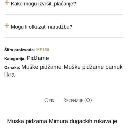
+
Kako mogu izvršiti plaćanje?
+
Mogu li otkazati narudžbu?
Šifra proizvoda:
MP150
Pidžame
Kategorija:
Muške pidžame
Muške pidžame pamuk
Oznake:
,
likra
Opis
Recenzije (0)
Muska pidzama Mimura dugackih rukava je