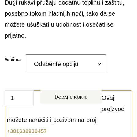
Dugi rukavi pružaju dodatnu toplinu i zaštitu,
posebno tokom hladnijih noći, tako da se
možete ušuškati u udobnost i osećati se
prijatno.
Veličina
Dodaj u korpu
Ovaj
proizvod
možete naručiti i pozivom na broj
+381638930457