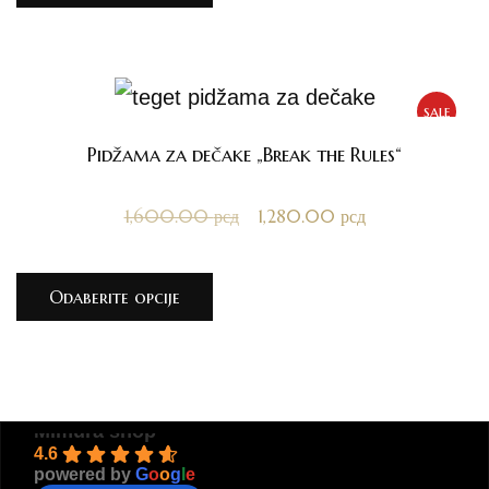
sale
Pidžama za dečake „Break the Rules“
1,600.00
рсд
1,280.00
рсд
Odaberite opcije
Mimura shop
4.6
powered by
G
o
o
g
l
e