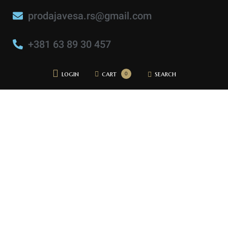
prodajavesa.rs@gmail.com
+381 63 89 30 457
login
cart
search
0
Početna
Pidžame
Bademantili
Donji veš
Bebi dol pidžame
Spavaćice