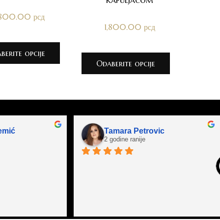
,800.00
рсд
1,800.00
рсд
berite opcije
Odaberite opcije
emić
Tamara Petrovic
2 godine ranije