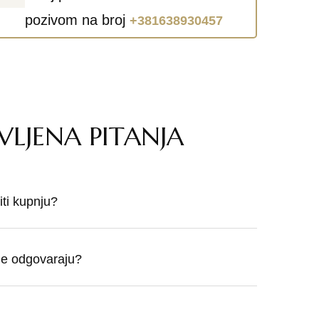
pozivom na broj
+381638930457
VLJENA PITANJA
ti kupnju?
 ne odgovaraju?