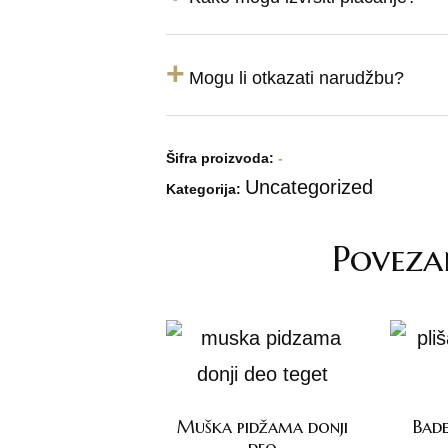
+
Mogu li otkazati narudžbu?
Šifra proizvoda:
-
Uncategorized
Kategorija:
Poveza
Muška pidžama donji
Bade
deo