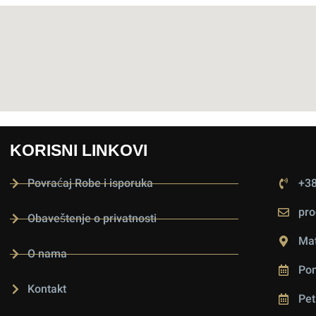
KORISNI LINKOVI
Povraćaj Robe i isporuka
+38
pro
Obaveštenje o privatnosti
Mat
O nama
Pon
Kontakt
Pet