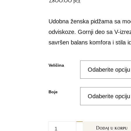
2,800.00
рсд
Udobna ženska pidžama sa mode
odviskoze. Gornji deo sa V-izre
savršen balans komfora i stila i
Veličina
Boje
Dodaj u korpu