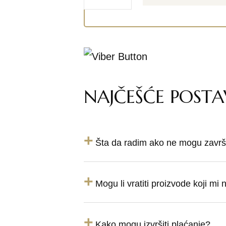
NAJČEŠĆE POSTA
+
Šta da radim ako ne mogu završi
+
Mogu li vratiti proizvode koji mi
+
Kako mogu izvršiti plaćanje?