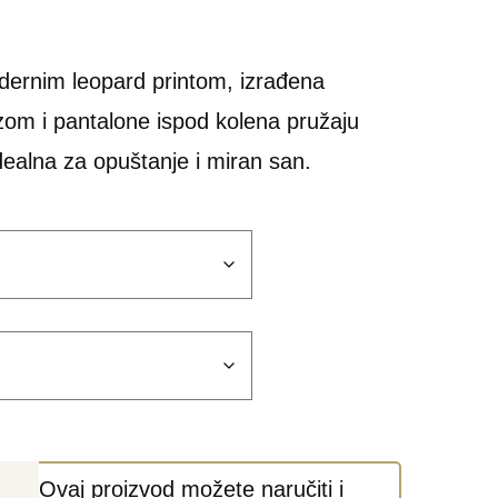
rnim leopard printom, izrađena
zom i pantalone ispod kolena pružaju
dealna za opuštanje i miran san.
Ovaj proizvod možete naručiti i