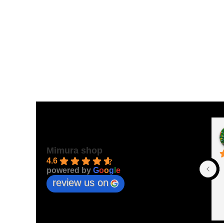
Mimura shop
4.6
powered by
G
o
o
g
l
e
review us on