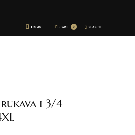
login
cart
search
0
rukava i 3/4
4XL