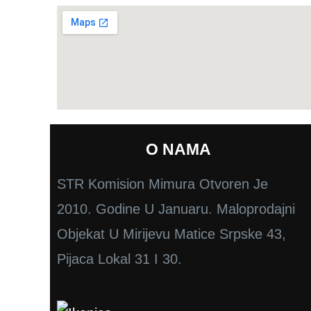
O NAMA
STR Komision Mimura Otvoren Je
2010. Godine U Januaru. Maloprodajni
Objekat U Mirijevu Matice Srpske 43,
Pijaca Lokal 31 I 30.