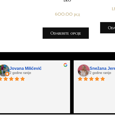
1
600.00
рсд
Oda
Odaberite opcije
Jovana Milićević
Snežana Jer
2 godine ranije
2 godine ranije