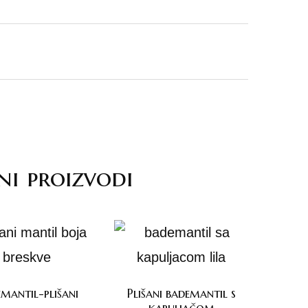
ni proizvodi
mantil-plišani
Plišani bademantil s
kapuljačom