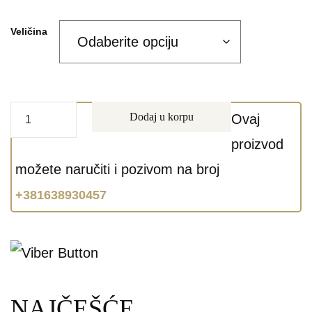
Veličina
Dodaj u korpu
Ovaj
proizvod
možete naručiti i pozivom na broj
+381638930457
NAJČEŠĆE