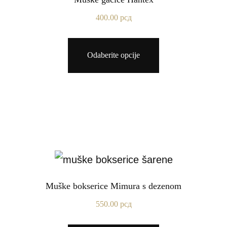
400.00
рсд
Odaberite opcije
Muške bokserice Mimura s dezenom
550.00
рсд