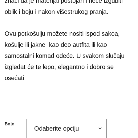
znači da je materijal postojan i neće izgubiti
oblik i boju i nakon višestrukog pranja.
Ovu potkošulju možete nositi ispod sakoa,
košulje ili jakne kao deo autfita ili kao
samostalni komad odeće. U svakom slučaju
izgledat će te lepo, elegantno i dobro se
osećati
Boje