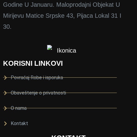
Godine U Januaru. Maloprodajni Objekat U
а 
је 
Mirijevu Matice Srpske 43, Pijaca Lokal 31 I
30.
у
б
а
з
н
KORISNI LINKOVI
а 
и 
Povraćaj Robe i isporuka
с
у
Obaveštenje o privatnosti
с
р
O nama
е
т
Kontakt
и