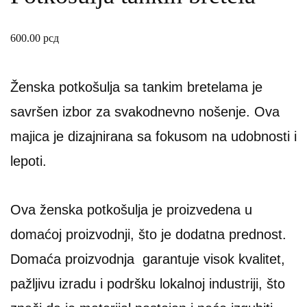
600.00
рсд
Ženska potkošulja sa tankim bretelama je
savršen izbor za svakodnevno nošenje. Ova
majica je dizajnirana sa fokusom na udobnosti i
lepoti.
Ova ženska potkošulja je proizvedena u
domaćoj proizvodnji, što je dodatna prednost.
Domaća proizvodnja garantuje visok kvalitet,
pažljivu izradu i podršku lokalnoj industriji, što