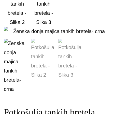
Potkošulja tankih bretela