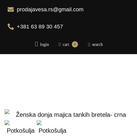
prodajavesa.rs@gmail.com
+381 63 89 30 457
login
cart
search
0
Početna
Pidžame
Bademantili
Donji veš
Bebi dol pidžame
Spavaćice