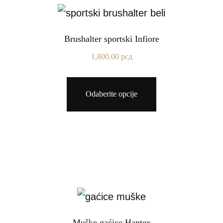
Brushalter sportski Infiore
1,800.00
рсд
Odaberite opcije
Muške gaćice Hantex