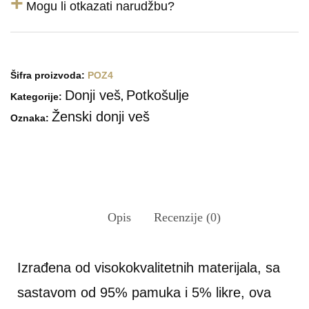
+
Mogu li otkazati narudžbu?
Šifra proizvoda:
POZ4
Donji veš
Potkošulje
Kategorije:
,
Ženski donji veš
Oznaka:
Opis
Recenzije (0)
Izrađena od visokokvalitetnih materijala, sa
sastavom od 95% pamuka i 5% likre, ova