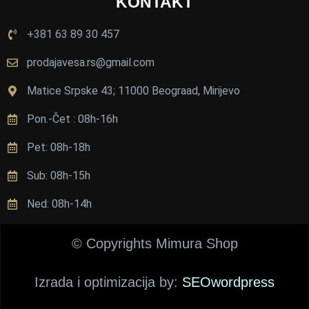
KONTAKT
в
а.
+381 63 89 30 457
Ц
е
prodajavesa.rs@gmail.com
н
е 
Matice Srpske 43; 11000 Beograad, Mirijevo
п
Pon.-Čet : 08h-16h
и
ц
Pet: 08h-18h
а 
с
Sub: 08h-15h
у 
в
Ned: 08h-14h
е
о
© Copyrights Mimura Shop
м
а 
Izrada i optimizacija by:
SEOwordpress
п
о