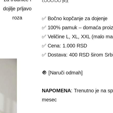
1,000.00
рсд
✅ Bočno kopčanje za dojenje
✅ 100% pamuk – domaća proiz
✅ Veličine L, XL, XXL (malo man
✅ Cena: 1.000 RSD
✅ Dostava: 400 RSD širom Srbi
🔘 [Naruči odmah]
NAPOMENA
: Trenutno je na s
mesec