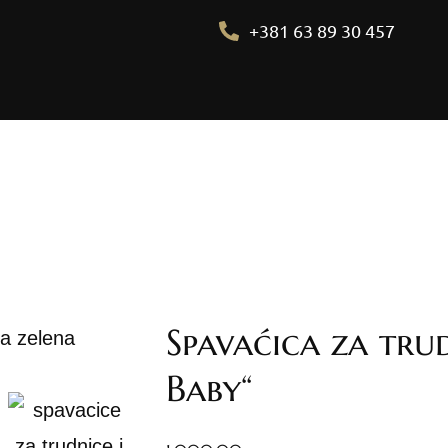
+381 63 89 30 457
Početna
Pidžame
Bademantili
Donji veš
Spavaćica za trudn
Bebi dol pidžame
Spavaćice
Baby“