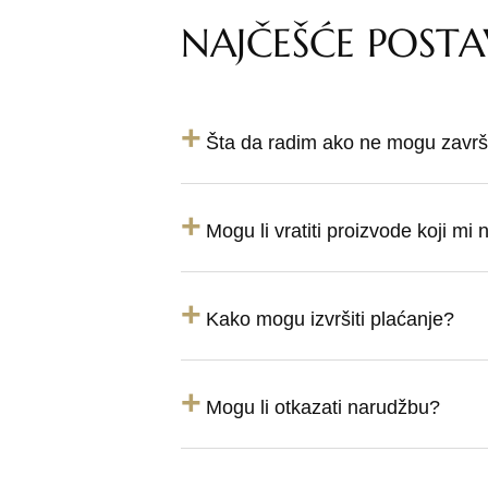
NAJČEŠĆE POSTA
+
Šta da radim ako ne mogu završi
+
Mogu li vratiti proizvode koji mi
+
Kako mogu izvršiti plaćanje?
+
Mogu li otkazati narudžbu?