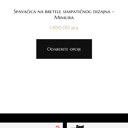
Spavaćica na bretele simpatičnog dizajna –
Mimura
1,500.00
рсд
Odaberite opcije