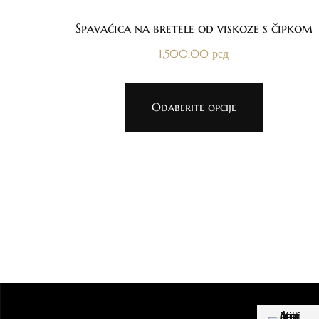
Spavaćica na bretele od viskoze s čipkom
1,500.00
рсд
Odaberite opcije