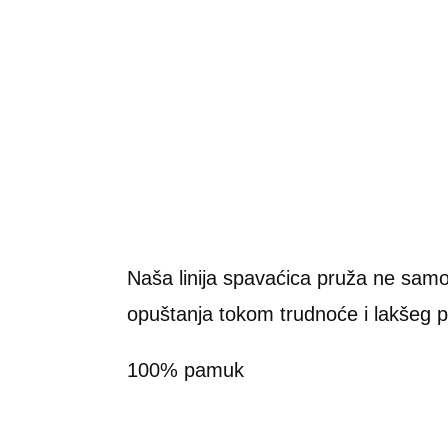
Naša linija spavaćica pruža ne samo
opuštanja tokom trudnoće i lakšeg p
100% pamuk