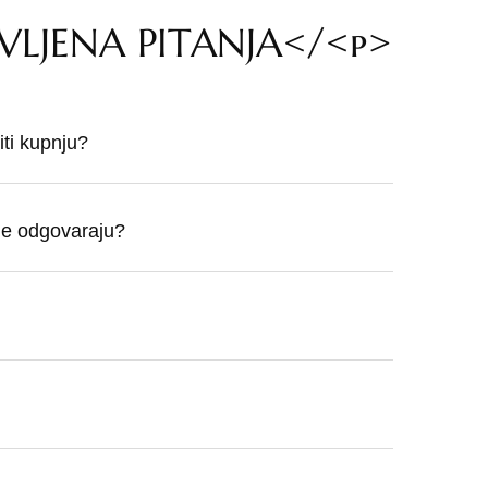
VLJENA PITANJA</<p>
ti kupnju?
 ne odgovaraju?