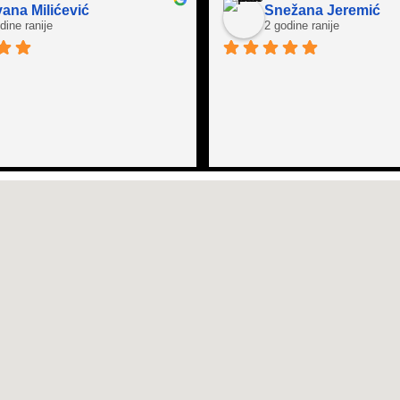
ana Milićević
Snežana Jeremić
dine ranije
2 godine ranije