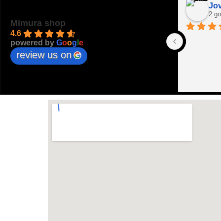
Jov
2 go
Mimura shop
4.6
powered by
G
o
o
g
l
e
review us on