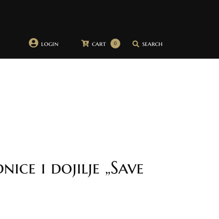
login
cart
search
0
ice i dojilje „Save