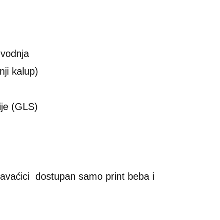
vodnja
ji kalup)
je (GLS)
pavaćici dostupan samo print beba i