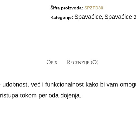
Šifra proizvoda:
SPZTD30
Spavaćice
Spavaćice za
Kategorije:
,
Opis
Recenzije (0)
 udobnost, već i funkcionalnost kako bi vam omogu
ristupa tokom perioda dojenja.