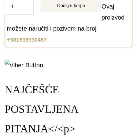
Dodaj u korpu
Ovaj
proizvod
možete naručiti i pozivom na broj
+381638930457
NAJČEŠĆE
POSTAVLJENA
PITANJA</<p>