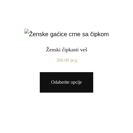
Ženski čipkasti veš
300.00
рсд
Odaberite opcije