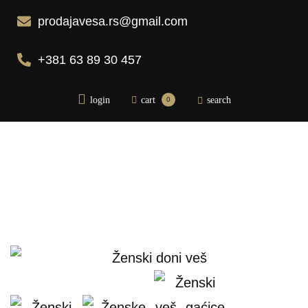
prodajavesa.rs@gmail.com
+381 63 89 30 457
login
cart
search
0
Početna
Pidžame
Bademantili
Donji veš
Bebi dol pidžame
Spavaćice