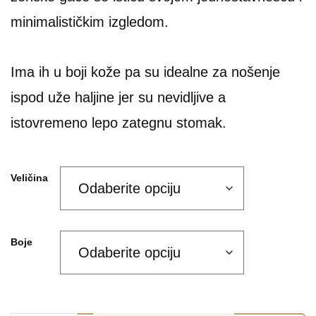
minimalističkim izgledom.
Ima ih u boji kože pa su idealne za nošenje
ispod uže haljine jer su nevidljive a
istovremeno lepo zategnu stomak.
Veličina
Boje