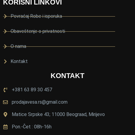
KORISNI LINKOVI
а 
и 
Povraćaj Robe i isporuka
с
у
Obaveštenje o privatnosti
с
р
O nama
е
т
Kontakt
и
KONTAKT
в
а.
+381 63 89 30 457
Ц
е
prodajavesa.rs@gmail.com
н
е 
Matice Srpske 43; 11000 Beograad, Mirijevo
п
Pon.-Čet : 08h-16h
и
ц