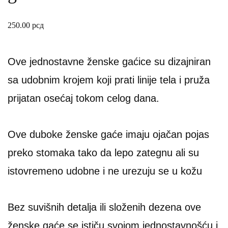
250.00
рсд
Ove jednostavne ženske gaćice su dizajniran
sa udobnim krojem koji prati linije tela i pruža
prijatan osećaj tokom celog dana.
Ove duboke ženske gaće imaju ojačan pojas
preko stomaka tako da lepo zategnu ali su
istovremeno udobne i ne urezuju se u kožu
Bez suvišnih detalja ili složenih dezena ove
ženske gaće se ističu svojom jednostavnošću i