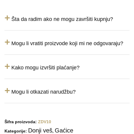
+
Šta da radim ako ne mogu završiti kupnju?
+
Mogu li vratiti proizvode koji mi ne odgovaraju?
+
Kako mogu izvršiti plaćanje?
+
Mogu li otkazati narudžbu?
Šifra proizvoda:
ZDV10
Donji veš
Gaćice
Kategorije:
,