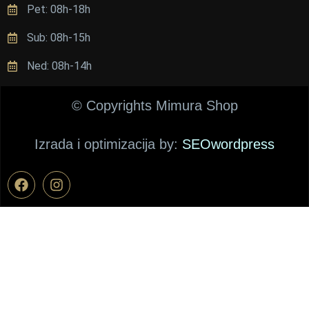
Pet: 08h-18h
а 
с
Sub: 08h-15h
у 
в
Ned: 08h-14h
е
о
© Copyrights Mimura Shop
м
а 
Izrada i optimizacija by:
SEOwordpress
п
о
в
о
н
е 
:)