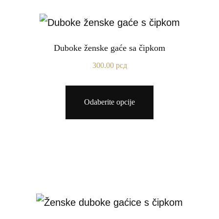
Duboke ženske gaće sa čipkom
300.00
рсд
Odaberite opcije