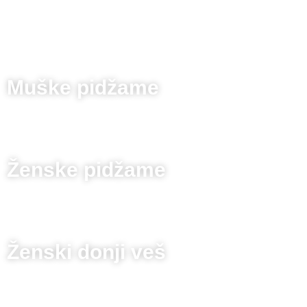
Muške pidžame
Ženske pidžame
Ženski donji veš