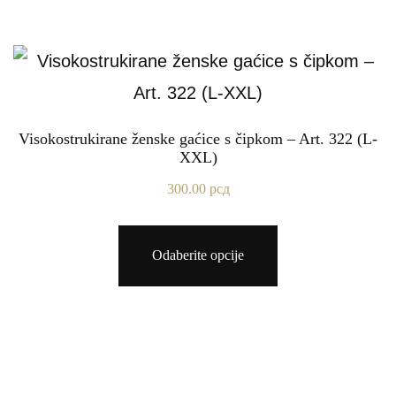
Visokostrukirane ženske gaćice s čipkom – Art. 322 (L-
XXL)
300.00
рсд
Odaberite opcije