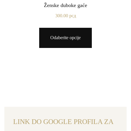
Ženske duboke gaće
300.00
рсд
Odaberite opcije
LINK DO GOOGLE PROFILA ZA