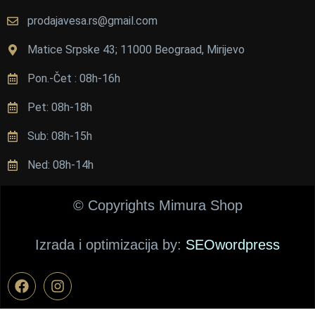
е
prodajavesa.rs@gmail.com
н
е 
Matice Srpske 43; 11000 Beograad, Mirijevo
п
Pon.-Čet : 08h-16h
и
ц
Pet: 08h-18h
а 
с
Sub: 08h-15h
у 
в
Ned: 08h-14h
е
о
© Copyrights Mimura Shop
м
а 
Izrada i optimizacija by:
SEOwordpress
п
о
в
о