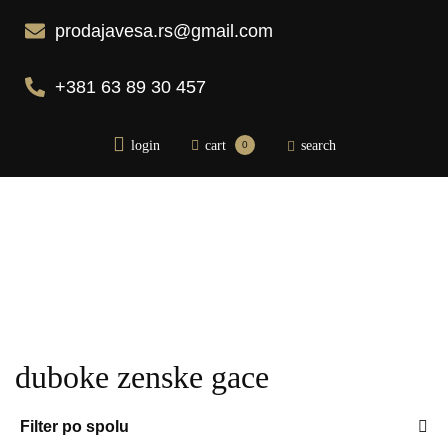
prodajavesa.rs@gmail.com
+381 63 89 30 457
login
cart
search
0
Početna
Pidžame
Bademantili
Donji veš
duboke zenske gace
Bebi dol pidžame
Spavaćice
Filter po spolu