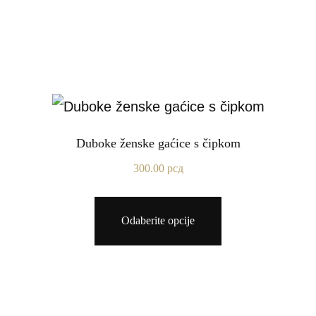
Duboke ženske gaćice s čipkom
300.00
рсд
Odaberite opcije