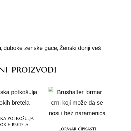
a
duboke zenske gace
Ženski donji veš
,
,
ni proizvodi
ka potkošulja
rokih bretela
Lormar čipkasti