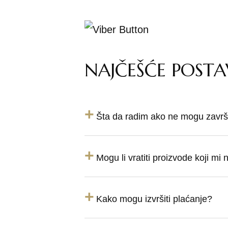
NAJČEŠĆE POSTA
+
Šta da radim ako ne mogu završi
+
Mogu li vratiti proizvode koji mi
+
Kako mogu izvršiti plaćanje?