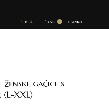
login
cart
search
0
 ženske gaćice s
2 (L-XXL)