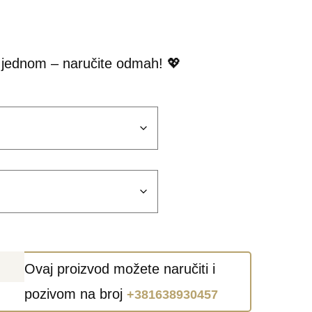
 u jednom – naručite odmah! 💖
Ovaj proizvod možete naručiti i
pozivom na broj
+381638930457