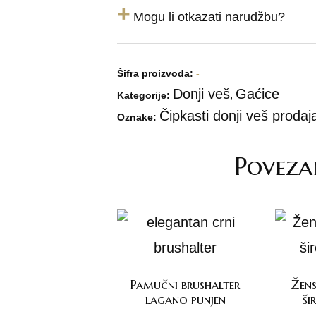
+
Mogu li otkazati narudžbu?
Šifra proizvoda:
-
Donji veš
Gaćice
Kategorije:
,
Čipkasti donji veš prodaj
Oznake:
Poveza
Pamučni brushalter
Žens
lagano punjen
ši