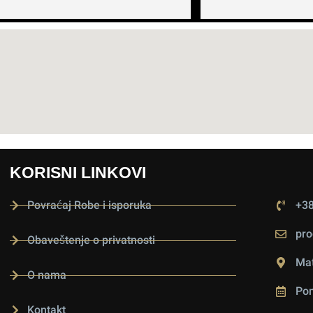
KORISNI LINKOVI
Povraćaj Robe i isporuka
+38
pro
Obaveštenje o privatnosti
Mat
O nama
Pon
Kontakt