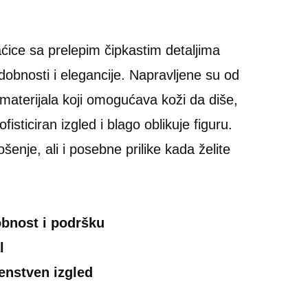
ćice sa prelepim čipkastim detaljima
obnosti i elegancije. Napravljene su od
terijala koji omogućava koži da diše,
isticiran izgled i blago oblikuje figuru.
nje, ali i posebne prilike kada želite
obnost i podršku
l
ženstven izgled