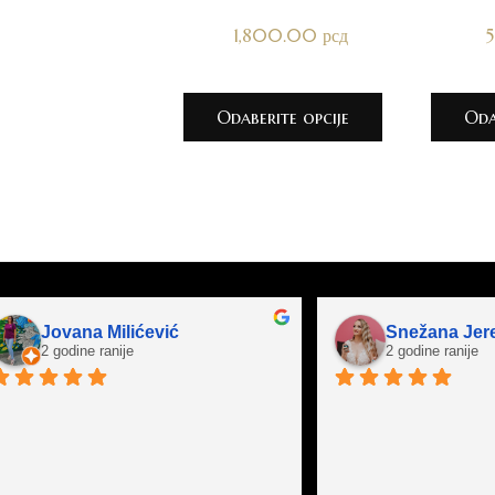
1,800.00
рсд
Odaberite opcije
Oda
Jovana Milićević
Snežana Jer
2 godine ranije
2 godine ranije