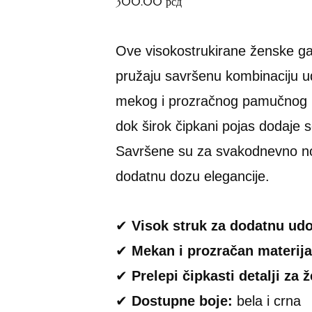
300.00
рсд
Ove visokostrukirane ženske ga
pružaju savršenu kombinaciju ud
mekog i prozračnog pamučnog ma
dok širok čipkani pojas dodaje sof
Savršene su za svakodnevno noše
dodatnu dozu elegancije.
✔
Visok struk za dodatnu ud
✔
Mekan i prozračan materija
✔
Prelepi čipkasti detalji za 
✔
Dostupne boje:
bela i crna