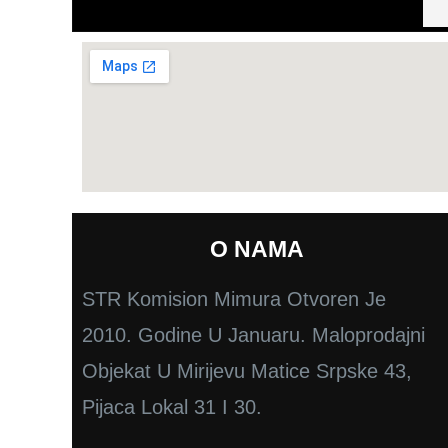
O NAMA
STR Komision Mimura Otvoren Je
2010. Godine U Januaru. Maloprodajni
Objekat U Mirijevu Matice Srpske 43,
Pijaca Lokal 31 I 30.