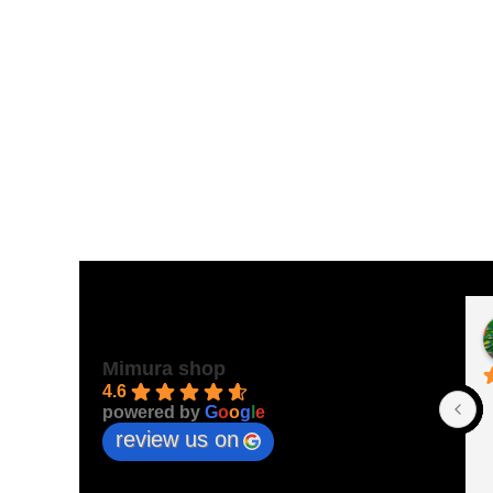
Mimura shop
4.6
powered by
G
o
o
g
l
e
review us on