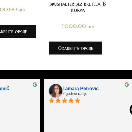
brushalter bez bretela, B
500.00
рсд
korpa
3,000.00
рсд
berite opcije
Odaberite opcije
emić
Tamara Petrovic
2 godine ranije