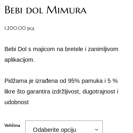
Bebi dol Mimura
1,200.00
рсд
Bebi Dol s majicom na bretele i zanimljivom
aplikacijom.
Pidžama je izrađena od 95% pamuka i 5 %
likre što garantira izdržljivost, dugotrajnost i
udobnost
Veličina