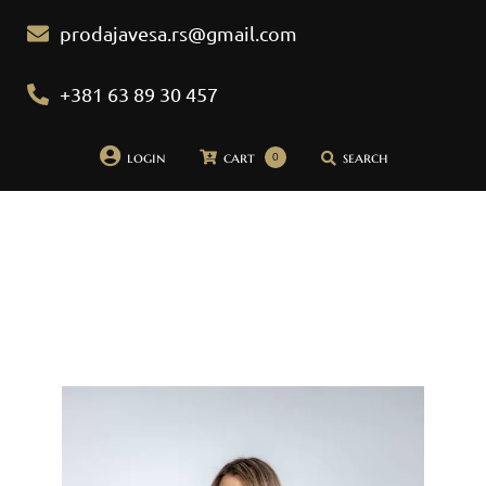
prodajavesa.rs@gmail.com
+381 63 89 30 457
login
cart
search
0
Početna
Pidžame
Bademantili
Donji veš
Bebi dol pidžame
Spavaćice