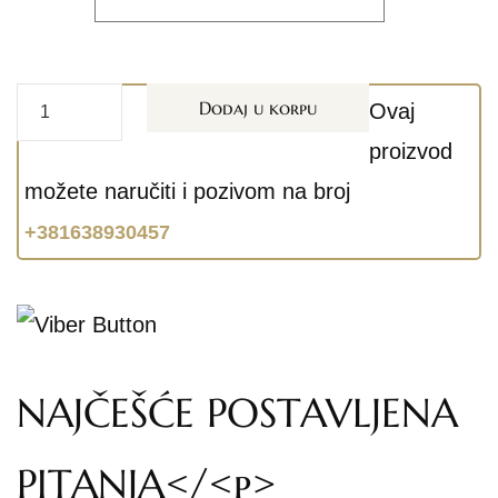
Dodaj u korpu
Ovaj
proizvod
možete naručiti i pozivom na broj
+381638930457
NAJČEŠĆE POSTAVLJENA
PITANJA</<p>