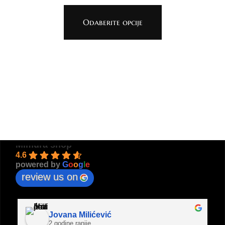
Odaberite opcije
Mimura shop
4.6
powered by
G
o
o
g
l
e
review us on
Jovana Milićević
2 godine ranije