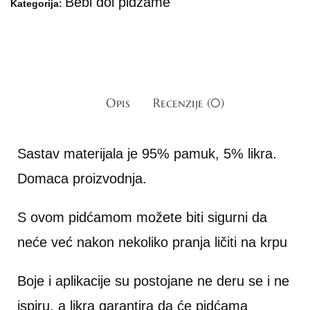
Bebi dol pidžame
Kategorija:
Opis
Recenzije (0)
Sastav materijala je 95% pamuk, 5% likra.
Domaca proizvodnja.
S ovom pidćamom možete biti sigurni da
neće već nakon nekoliko pranja ličiti na krpu
Boje i aplikacije su postojane ne deru se i ne
ispiru, a likra garantira da će pidćama