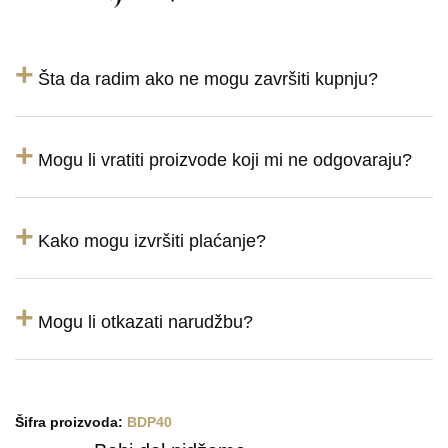
+
Šta da radim ako ne mogu završiti kupnju?
+
Mogu li vratiti proizvode koji mi ne odgovaraju?
+
Kako mogu izvršiti plaćanje?
+
Mogu li otkazati narudžbu?
Šifra proizvoda:
BDP40