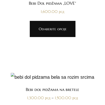
Bebi Dol pidžama „LOVE“
1,600.00
рсд
Odaberite opcije
Bebi dol pidžama na bretele
–
1,300.00
рсд
1,500.00
рсд