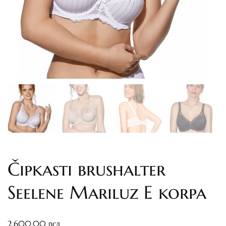
Čipkasti brushalter
Seelene Mariluz E korpa
2,600.00
рсд