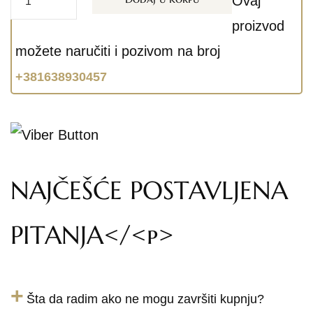
Ovaj
proizvod
možete naručiti i pozivom na broj
+381638930457
NAJČEŠĆE POSTAVLJENA
PITANJA</<p>
+
Šta da radim ako ne mogu završiti kupnju?