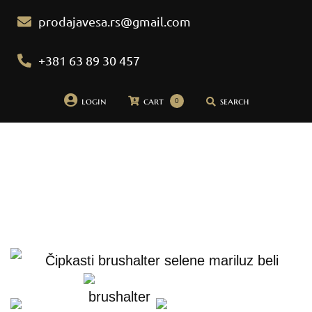
prodajavesa.rs@gmail.com
+381 63 89 30 457
login
cart
search
0
Početna
Pidžame
Bademantili
Donji veš
Bebi dol pidžame
Spavaćice