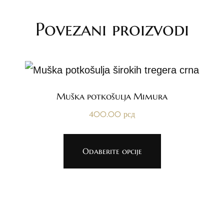
Povezani proizvodi
Muška potkošulja Mimura
400.00
рсд
Odaberite opcije