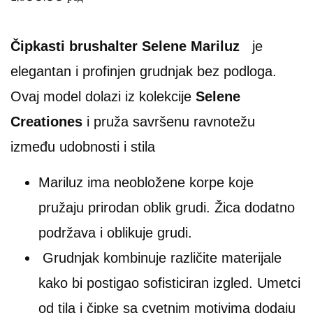
Čipkasti brushalter Selene Mariluz
je
elegantan i profinjen grudnjak bez podloga.
Ovaj model dolazi iz kolekcije
Selene
Creationes
i pruža savršenu ravnotežu
između udobnosti i stila
Mariluz ima neobložene korpe koje
pružaju prirodan oblik grudi. Žica dodatno
podržava i oblikuje grudi.
Grudnjak kombinuje različite materijale
kako bi postigao sofisticiran izgled. Umetci
od tila i čipke sa cvetnim motivima dodaju