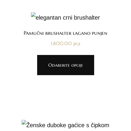
Pamučni brushalter lagano punjen
1,800.00
рсд
Odaberite opcije