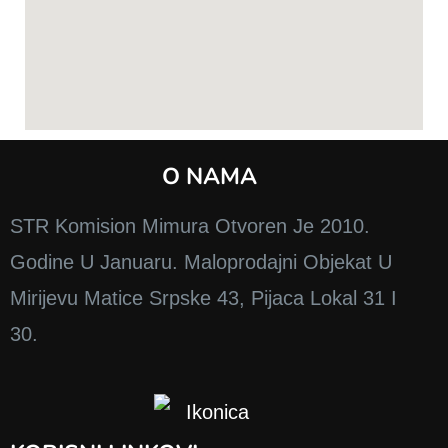
O NAMA
STR Komision Mimura Otvoren Je 2010.
Godine U Januaru. Maloprodajni Objekat U
Mirijevu Matice Srpske 43, Pijaca Lokal 31 I
30.