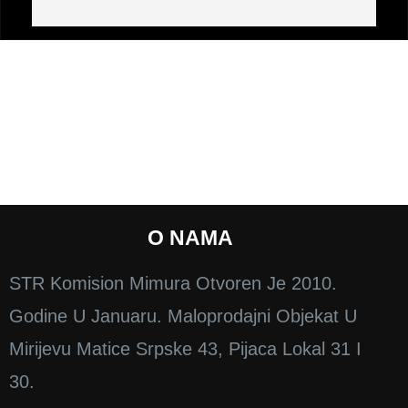
O NAMA
STR Komision Mimura Otvoren Je 2010.
Godine U Januaru. Maloprodajni Objekat U
Mirijevu Matice Srpske 43, Pijaca Lokal 31 I
30.