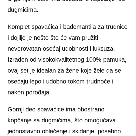
dugmićima.
Komplet spavaćica i bademantila za trudnice
i dojilje je nešto što će vam pružiti
neverovatan osećaj udobnosti i luksuza.
Izrađen od visokokvalitetnog 100% pamuka,
ovaj set je idealan za žene koje žele da se
osećaju lepo i udobno tokom trudnoće i
nakon porođaja.
Gornji deo spavaćice ima obostrano
kopčanje sa dugmićima, što omogućava
jednostavno oblačenje i skidanje, posebno