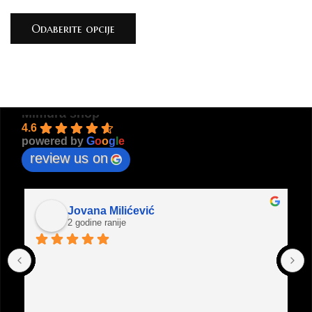
Odaberite opcije
Mimura shop
4.6
powered by
G
o
o
g
l
e
review us on
Jovana Milićević
2 godine ranije