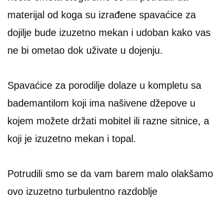
materijal od koga su izrađene spavaćice za
dojilje bude izuzetno mekan i udoban kako vas
ne bi ometao dok uživate u dojenju.
Spavaćice za porodilje dolaze u kompletu sa
bademantilom koji ima našivene džepove u
kojem možete držati mobitel ili razne sitnice, a
koji je izuzetno mekan i topal.
Potrudili smo se da vam barem malo olakšamo
ovo izuzetno turbulentno razdoblje