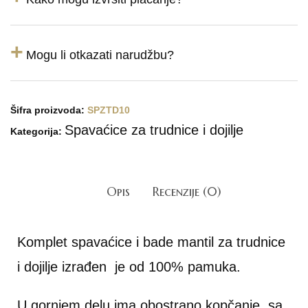
+
Mogu li otkazati narudžbu?
Šifra proizvoda:
SPZTD10
Spavaćice za trudnice i dojilje
Kategorija:
Opis
Recenzije (0)
Komplet spavaćice i bade mantil za trudnice
i dojilje izrađen je od 100% pamuka.
U gornjem delu ima obostrano kopčanje sa