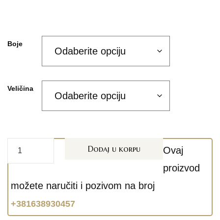
Boje
Veličina
Dodaj u korpu
Ovaj
proizvod
možete naručiti i pozivom na broj
+381638930457