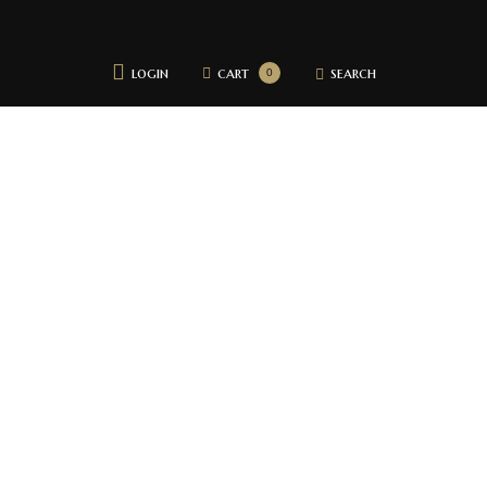
login
cart
search
0
Početna
Pidžame
Bademantili
Donji veš
Bebi dol pidžame
Spavaćice