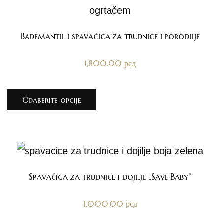
Bademantil i spavaćica za trudnice i porodilje
1,800.00
рсд
Odaberite opcije
Spavaćica za trudnice i dojilje „Save Baby“
1,000.00
рсд