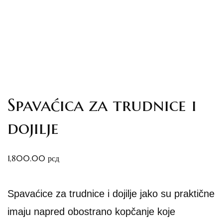
Spavaćica za trudnice i
dojilje
1,800.00
рсд
Spavaćice za trudnice i dojilje jako su praktične
imaju napred obostrano kopčanje koje