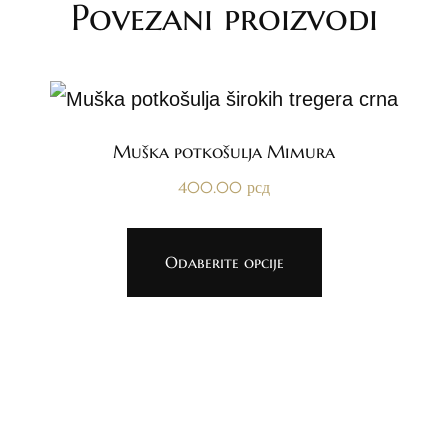
Povezani proizvodi
Muška potkošulja Mimura
400.00
рсд
Odaberite opcije