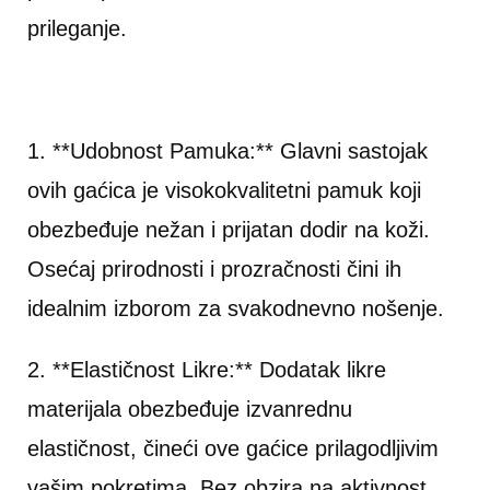
prileganje.
1. **Udobnost Pamuka:** Glavni sastojak
ovih gaćica je visokokvalitetni pamuk koji
obezbeđuje nežan i prijatan dodir na koži.
Osećaj prirodnosti i prozračnosti čini ih
idealnim izborom za svakodnevno nošenje.
2. **Elastičnost Likre:** Dodatak likre
materijala obezbeđuje izvanrednu
elastičnost, čineći ove gaćice prilagodljivim
vašim pokretima. Bez obzira na aktivnost,