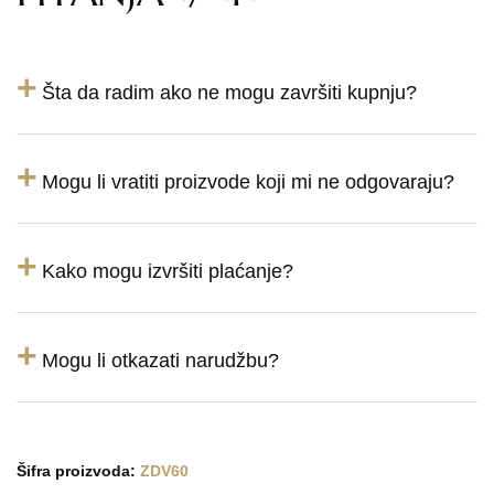
+
Šta da radim ako ne mogu završiti kupnju?
+
Mogu li vratiti proizvode koji mi ne odgovaraju?
+
Kako mogu izvršiti plaćanje?
+
Mogu li otkazati narudžbu?
Šifra proizvoda:
ZDV60