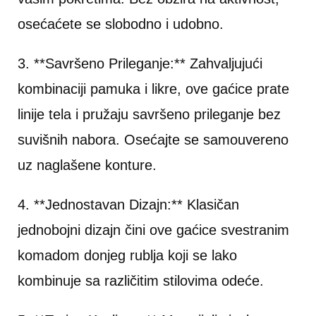
osećaćete se slobodno i udobno.
3. **Savršeno Prileganje:** Zahvaljujući
kombinaciji pamuka i likre, ove gaćice prate
linije tela i pružaju savršeno prileganje bez
suvišnih nabora. Osećajte se samouvereno
uz naglašene konture.
4. **Jednostavan Dizajn:** Klasičan
jednobojni dizajn čini ove gaćice svestranim
komadom donjeg rublja koji se lako
kombinuje sa različitim stilovima odeće.