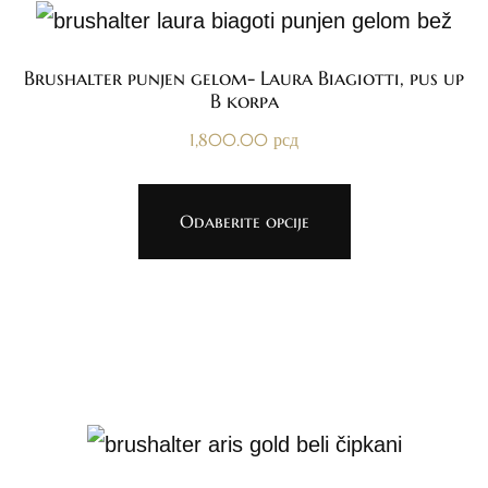
Brushalter punjen gelom- Laura Biagiotti, pus up
B korpa
1,800.00
рсд
Odaberite opcije