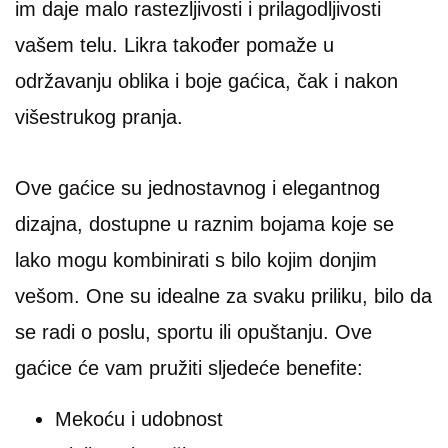
im daje malo rastezljivosti i prilagodljivosti
vašem telu. Likra također pomaže u
održavanju oblika i boje gaćica, čak i nakon
višestrukog pranja.
Ove gaćice su jednostavnog i elegantnog
dizajna, dostupne u raznim bojama koje se
lako mogu kombinirati s bilo kojim donjim
vešom. One su idealne za svaku priliku, bilo da
se radi o poslu, sportu ili opuštanju. Ove
gaćice će vam pružiti sljedeće benefite:
Mekoću i udobnost