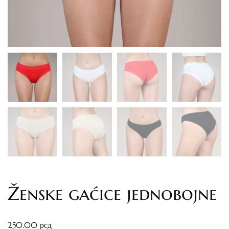
Ženske gaćice jednobojne
250.00
рсд