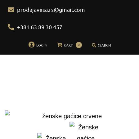
prodajavesa.rs@gmail.com
+381 63 89 30 457
login
cart
search
0
Početna
Pidžame
Bademantili
Donji veš
Bebi dol pidžame
Spavaćice