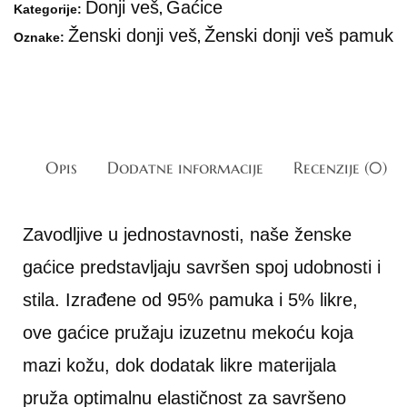
Donji veš
Gaćice
Kategorije:
,
Ženski donji veš
Ženski donji veš pamuk
Oznake:
,
Opis
Dodatne informacije
Recenzije (0)
Zavodljive u jednostavnosti, naše ženske
gaćice predstavljaju savršen spoj udobnosti i
stila. Izrađene od 95% pamuka i 5% likre,
ove gaćice pružaju izuzetnu mekoću koja
mazi kožu, dok dodatak likre materijala
pruža optimalnu elastičnost za savršeno