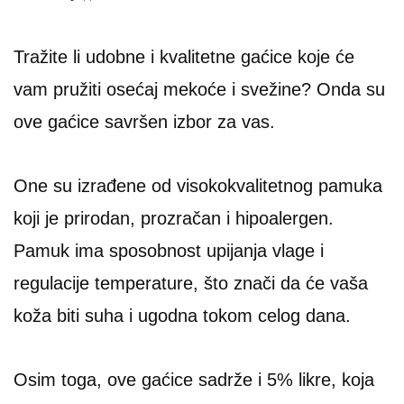
Tražite li udobne i kvalitetne gaćice koje će
vam pružiti osećaj mekoće i svežine? Onda su
ove gaćice savršen izbor za vas.
One su izrađene od visokokvalitetnog pamuka
koji je prirodan, prozračan i hipoalergen.
Pamuk ima sposobnost upijanja vlage i
regulacije temperature, što znači da će vaša
koža biti suha i ugodna tokom celog dana.
Osim toga, ove gaćice sadrže i 5% likre, koja