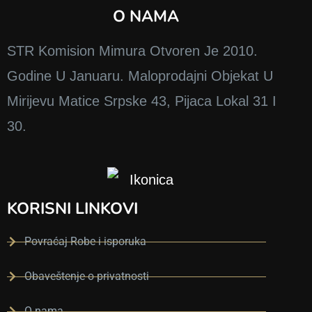
O NAMA
а 
Т
а
STR Komision Mimura Otvoren Je 2010.
њ
Godine U Januaru. Maloprodajni Objekat U
а 
је 
Mirijevu Matice Srpske 43, Pijaca Lokal 31 I
30.
у
б
а
з
н
KORISNI LINKOVI
а 
и 
Povraćaj Robe i isporuka
с
у
Obaveštenje o privatnosti
с
р
O nama