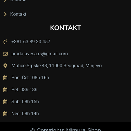
е
т
Kontakt
и
KONTAKT
в
а.
+381 63 89 30 457
Ц
е
prodajavesa.rs@gmail.com
н
е 
Matice Srpske 43; 11000 Beograad, Mirijevo
п
Pon.-Čet : 08h-16h
и
ц
Pet: 08h-18h
а 
с
Sub: 08h-15h
у 
в
Ned: 08h-14h
е
о
© Copyrights Mimura Shop