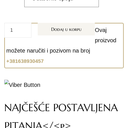
Dodaj u korpu
Ovaj
proizvod
možete naručiti i pozivom na broj
+381638930457
NAJČEŠĆE POSTAVLJENA
PITANJA</<p>